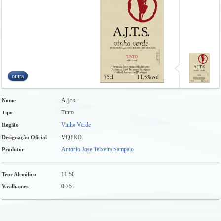
outra
A.j.t.s.
Nome
Tinto
Tipo
Vinho Verde
Região
VQPRD
Designação Oficial
Antonio Jose Teixeira Sampaio
Produtor
11.50
Teor Alcoólico
0.75 l
Vasilhames