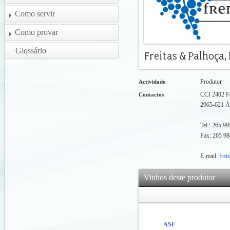
Como servir
Como provar
Glossário
Produtor
Actividade
CCI 2402 F
Contactos
2965-621 Á
Tel.: 265 9
Fax: 265 98
E-mail:
frei
Vinhos deste produtor
ASF