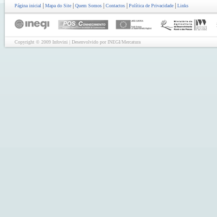
|
|
|
|
|
Página inicial
Mapa do Site
Quem Somos
Contactos
Política de Privacidade
Links
Copyright © 2009 Infovini | Desenvolvido por INEGI/Mercatura