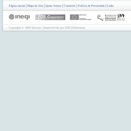
|
|
|
|
|
Página inicial
Mapa do Site
Quem Somos
Contactos
Política de Privacidade
Links
Copyright © 2009 Infovini | Desenvolvido por INEGI/Mercatura