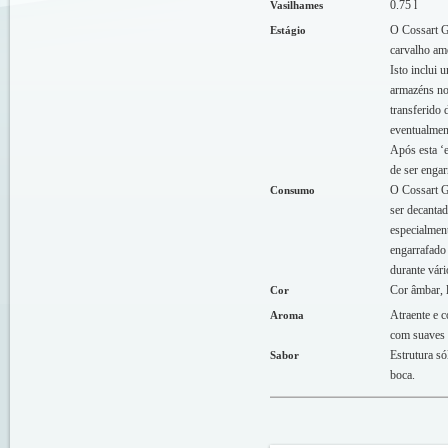
0.75 l
Vasilhames
O Cossart G
Estágio
carvalho ame
Isto inclui
armazéns no
transferido 
eventualment
Após esta ‘e
de ser engar
O Cossart Go
Consumo
ser decanta
especialment
engarrafado
durante vári
Cor âmbar, 
Cor
Atraente e 
Aroma
com suaves 
Estrutura só
Sabor
boca.