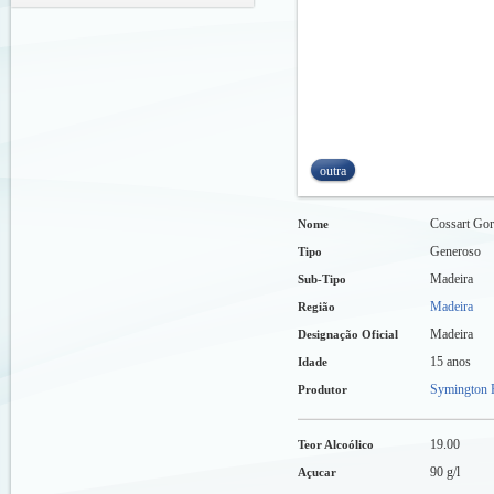
outra
Cossart Gor
Nome
Generoso
Tipo
Madeira
Sub-Tipo
Madeira
Região
Madeira
Designação Oficial
15 anos
Idade
Symington F
Produtor
19.00
Teor Alcoólico
90 g/l
Açucar