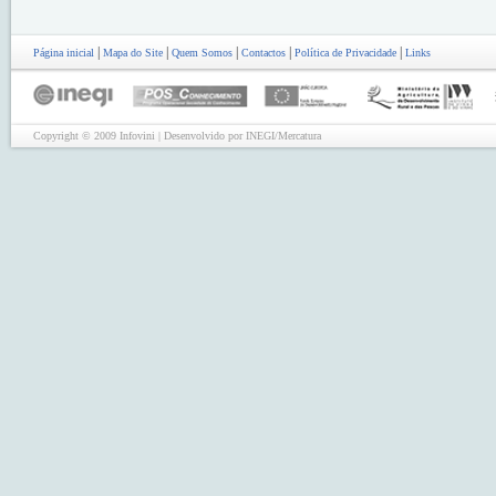
|
|
|
|
|
Página inicial
Mapa do Site
Quem Somos
Contactos
Política de Privacidade
Links
Copyright © 2009 Infovini | Desenvolvido por INEGI/Mercatura